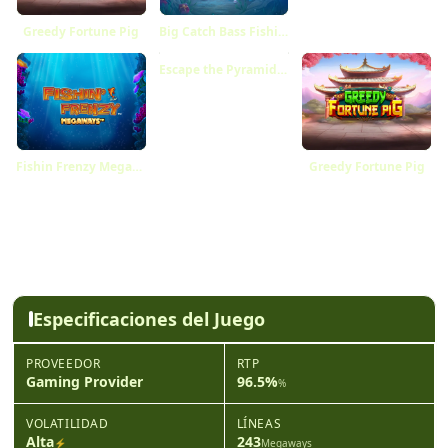
Greedy Fortune Pig
Big Catch Bass Fishing Christmas
Escape the Pyramid – Fire & Ice
Fishin Frenzy Megaways
Greedy Fortune Pig
Especificaciones del Juego
PROVEEDOR
RTP
Gaming Provider
96.5%
%
VOLATILIDAD
LÍNEAS
Alta
243
⚡
Megaways