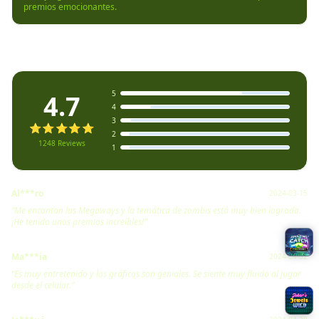
premios emocionantes.
5
4.7
4
3
⭐⭐⭐⭐⭐
2
1248 Reviews
1
Al***ro
2024-03-15
“Me encantan las Megaways y la temática de zombis está muy bien lograda.
¡He tenido unos premios increíbles!”
Ma***ia
2024-04-02
“Es muy entretenido y los gráficos son geniales. Se siente muy fluido al jugar
desde el celular.”