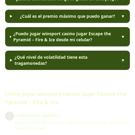
¿Cuál es el premio máximo que puedo ganar?
▼
¿Puedo jugar winsport casino Jugar Escape the
▼
Pyramid – Fire & Ice desde mi celular?
¿Qué nivel de volatilidad tiene esta
▼
tragamonedas?
Cómo jugar winsport casino Jugar Escape the
Pyramid – Fire & Ice
Configura tu apuesta
1
Ajusta el monto de tu apuesta utilizando los botones de control antes
de iniciar la ronda.