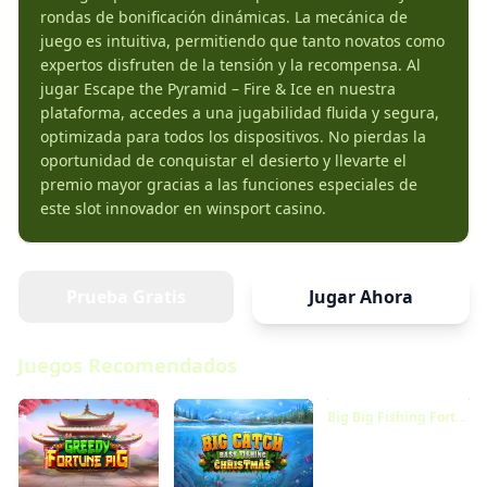
rondas de bonificación dinámicas. La mecánica de
juego es intuitiva, permitiendo que tanto novatos como
expertos disfruten de la tensión y la recompensa. Al
jugar Escape the Pyramid – Fire & Ice en nuestra
plataforma, accedes a una jugabilidad fluida y segura,
optimizada para todos los dispositivos. No pierdas la
oportunidad de conquistar el desierto y llevarte el
premio mayor gracias a las funciones especiales de
este slot innovador en winsport casino.
Prueba Gratis
Jugar Ahora
Juegos Recomendados
Big Big Fishing Fortune