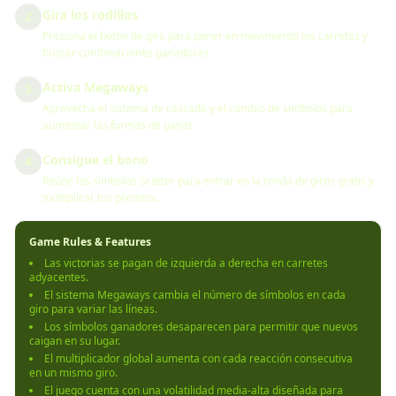
Gira los rodillos
2
Presiona el botón de giro para poner en movimiento los carretes y
buscar combinaciones ganadoras.
Activa Megaways
3
Aprovecha el sistema de cascada y el cambio de símbolos para
aumentar las formas de ganar.
Consigue el bono
4
Reúne los símbolos Scatter para entrar en la ronda de giros gratis y
multiplicar tus premios.
Game Rules & Features
Las victorias se pagan de izquierda a derecha en carretes
adyacentes.
El sistema Megaways cambia el número de símbolos en cada
giro para variar las líneas.
Los símbolos ganadores desaparecen para permitir que nuevos
caigan en su lugar.
El multiplicador global aumenta con cada reacción consecutiva
en un mismo giro.
El juego cuenta con una volatilidad media-alta diseñada para