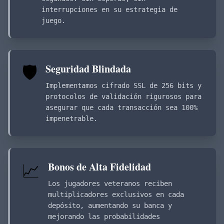
interrupciones en su estrategia de
juego.
🛡️
Seguridad Blindada
Implementamos cifrado SSL de 256 bits y
protocolos de validación rigurosos para
asegurar que cada transacción sea 100%
impenetrable.
📈
Bonos de Alta Fidelidad
Los jugadores veteranos reciben
multiplicadores exclusivos en cada
depósito, aumentando su banca y
mejorando las probabilidades