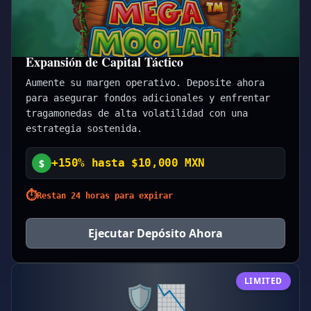
Expansión de Capital Táctico
Aumente su margen operativo. Deposite ahora
para asegurar fondos adicionales y enfrentar
tragamonedas de alta volatilidad con una
estrategia sostenida.
+150% hasta $10,000 MXN
$
⏱
Restan 24 horas para expirar
Ejecutar Depósito Ahora
LIMITED
🛡️📉