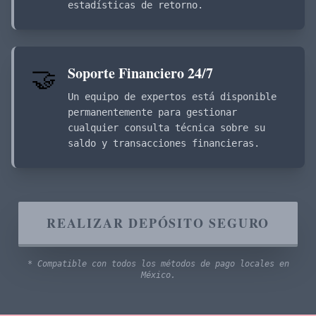
estadísticas de retorno.
🤝
Soporte Financiero 24/7
Un equipo de expertos está disponible
permanentemente para gestionar
cualquier consulta técnica sobre su
saldo y transacciones financieras.
REALIZAR DEPÓSITO SEGURO
* Compatible con todos los métodos de pago locales en
México.