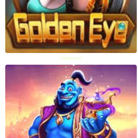
Golden Eye