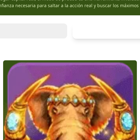
ianza necesaria para saltar a la acción real y buscar los máximos