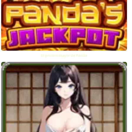
El premio mayor de Panda