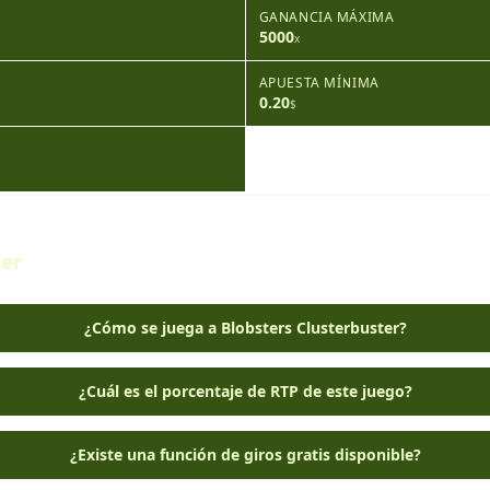
GANANCIA MÁXIMA
5000
x
APUESTA MÍNIMA
0.20
$
ter
¿Cómo se juega a Blobsters Clusterbuster?
¿Cuál es el porcentaje de RTP de este juego?
¿Existe una función de giros gratis disponible?