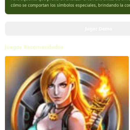
cómo se comportan los símbolos especiales, brindando la conf
Jugar Demo
Juegos Recomendados