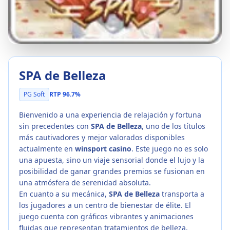
▶
SPA de Belleza
PG Soft
RTP 96.7%
Bienvenido a una experiencia de relajación y fortuna
sin precedentes con
SPA de Belleza
, uno de los títulos
más cautivadores y mejor valorados disponibles
actualmente en
winsport casino
. Este juego no es solo
una apuesta, sino un viaje sensorial donde el lujo y la
posibilidad de ganar grandes premios se fusionan en
una atmósfera de serenidad absoluta.
En cuanto a su mecánica,
SPA de Belleza
transporta a
los jugadores a un centro de bienestar de élite. El
juego cuenta con gráficos vibrantes y animaciones
fluidas que representan tratamientos de belleza,