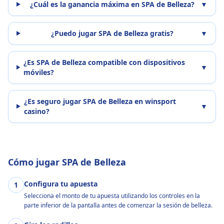
¿Cuál es la ganancia máxima en SPA de Belleza?
▼
¿Puedo jugar SPA de Belleza gratis?
▼
¿Es SPA de Belleza compatible con dispositivos
▼
móviles?
¿Es seguro jugar SPA de Belleza en winsport
▼
casino?
Cómo jugar SPA de Belleza
Configura tu apuesta
1
Selecciona el monto de tu apuesta utilizando los controles en la
parte inferior de la pantalla antes de comenzar la sesión de belleza.