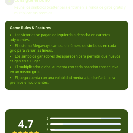
Consigue el bono
4
Reúne los símbolos Scatter para entrar en la ronda de giros gratis y
multiplicar tus premios.
Game Rules & Features
Las victorias se pagan de izquierda a derecha en carretes
adyacentes.
El sistema Megaways cambia el número de símbolos en cada
giro para variar las líneas.
Los símbolos ganadores desaparecen para permitir que nuevos
caigan en su lugar.
El multiplicador global aumenta con cada reacción consecutiva
en un mismo giro.
El juego cuenta con una volatilidad media-alta diseñada para
premios emocionantes.
5
4.7
4
3
⭐⭐⭐⭐⭐