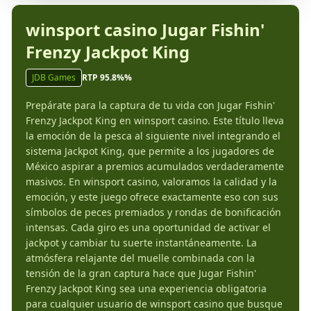
▶
winsport casino Jugar Fishin'
Frenzy Jackpot King
JDB Games
RTP 95.8%%
Prepárate para la captura de tu vida con Jugar Fishin'
Frenzy Jackpot King en winsport casino. Este título lleva
la emoción de la pesca al siguiente nivel integrando el
sistema Jackpot King, que permite a los jugadores de
México aspirar a premios acumulados verdaderamente
masivos. En winsport casino, valoramos la calidad y la
emoción, y este juego ofrece exactamente eso con sus
símbolos de peces premiados y rondas de bonificación
intensas. Cada giro es una oportunidad de activar el
jackpot y cambiar tu suerte instantáneamente. La
atmósfera relajante del muelle combinada con la
tensión de la gran captura hace que Jugar Fishin'
Frenzy Jackpot King sea una experiencia obligatoria
para cualquier usuario de winsport casino que busque