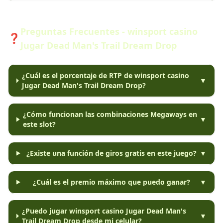
Preguntas Frecuentes - winsport casino
❓
Jugar Dead Man's Trail Dream Drop
¿Cuál es el porcentaje de RTP de winsport casino
▼
Jugar Dead Man's Trail Dream Drop?
¿Cómo funcionan las combinaciones Megaways en
▼
este slot?
¿Existe una función de giros gratis en este juego?
▼
¿Cuál es el premio máximo que puedo ganar?
▼
¿Puedo jugar winsport casino Jugar Dead Man's
▼
Trail Dream Drop desde mi celular?