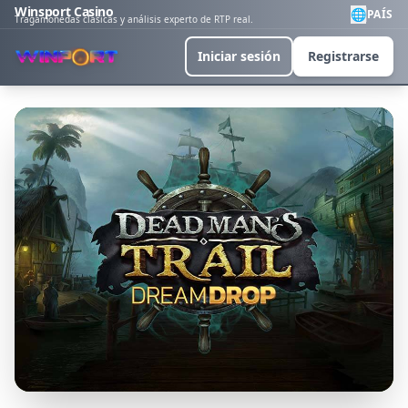
Winsport Casino
🌐
PAÍS
Tragamonedas clásicas y análisis experto de RTP real.
Iniciar sesión
Registrarse