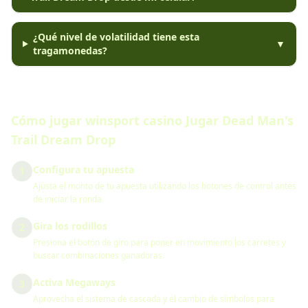
¿Qué nivel de volatilidad tiene esta
▼
tragamonedas?
Cómo jugar winsport casino Jugar Dead Man's
Trail Dream Drop
Configura tu apuesta
1
Ajusta el monto de tu apuesta utilizando los botones de control antes
de iniciar la ronda.
Gira los rodillos
2
Presiona el botón de giro para poner en movimiento los carretes y
buscar combinaciones ganadoras.
Activa Megaways
3
Aprovecha el sistema de cascada y el cambio de símbolos para