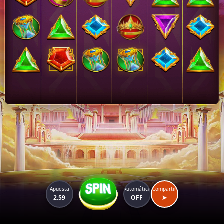
Apuesta
Automático
Compartir
2.59
OFF
➤